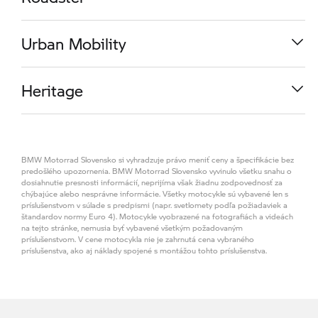
od
20.490,00 €
R 1300 RS
Urban Mobility
od
16.890,00 €
M 1000 RR
Heritage
od
37.490,00 €
K 1600 GT
BMW Motorrad Slovensko si vyhradzuje právo meniť ceny a špecifikácie bez
od
27.290,00 €
R 1300 R
predošlého upozornenia. BMW Motorrad Slovensko vyvinulo všetku snahu o
dosiahnutie presnosti informácií, neprijíma však žiadnu zodpovednosť za
chýbajúce alebo nesprávne informácie. Všetky motocykle sú vybavené len s
príslušenstvom v súlade s predpismi (napr. svetlomety podľa požiadaviek a
od
16.290,00 €
CE 04
štandardov normy Euro 4). Motocykle vyobrazené na fotografiách a videách
na tejto stránke, nemusia byť vybavené všetkým požadovaným
R 1300 GS Adventure
príslušenstvom. V cene motocykla nie je zahrnutá cena vybraného
príslušenstva, ako aj náklady spojené s montážou tohto príslušenstva.
od
12.990,00 €
R 18
od
22.790,00 €
S 1000 RR
od
21.890,00 €